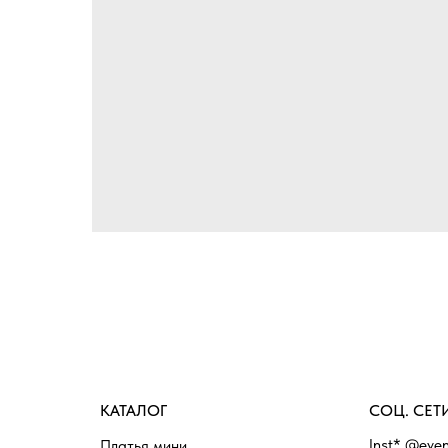
КАТАЛОГ
СОЦ. СЕТ
Inst* @even
Платья мини