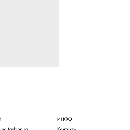
И
ИНФО
ing_fashion_ra
Контакты